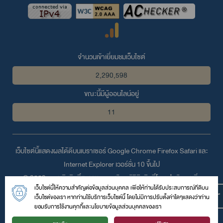
จำนวนเข้าเยี่ยมชมเว็บไซต์
2,290,598
ขณะนี้มีผู้ออนไลน์อยู่
11
เว็บไซต์นี้แสดงผลได้ดีบนเบราเซอร์
Google Chrome
Firefox
Safari
และ
Internet Explorer
เวอร์ชั่น 10 ขึ้นไป
© 2559 สงวนลิขสิทธิ์ตามพระราชบัญญัติลิขสิทธิ์โดย สำนักงานสิ่ง
เว็บไซต์นี้ให้ความสำคัญต่อข้อมูลส่วนบุคคล เพื่อให้ท่านได้รับประสบการณ์ที่ดีบน
แวดล้อมและควบคุมมลพิษที่ 6 (นนทบุรี)
เว็บไซต์ของเรา หากท่านใช้บริการเว็บไซต์นี้ โดยไม่มีการปรับตั้งค่าใดๆแสดงว่าท่าน
47/100 หมู่ 4 ต.ตลาดขวัญ อ.เมือง จ.นนทบุรี 11000
ยอมรับการใช้งานคุกกี้และนโยบายข้อมูลส่วนบุคคลของเรา
โทรศัพท์ :
029688065
| โทรสาร : 029688062 | อีเมล์ :