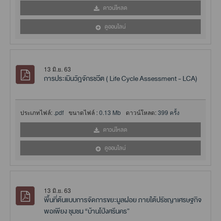
ดาวน์โหลด
ดูออนไลน์
13 มิ.ย. 63
การประเมินวัฎจักรชวีิต ( Life Cycle Assessment - LCA)
ประเภทไฟล์:
.pdf
ขนาดไฟล์ :
0.13 Mb
ดาวน์โหลด:
399 ครั้ง
ดาวน์โหลด
ดูออนไลน์
13 มิ.ย. 63
พื้นที่ต้นแบบการจัดการขยะมูลฝอย ภายใต้ปรัชญาเศรษฐกิจ
พอเพียง ชุมชน “บ้านโป่งศรีนคร”