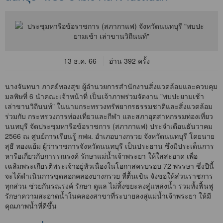
13 ธ.ค. 66
อ่าน 392 ครั้ง
นางจันทนา ภาคย์ทองสุข ผู้อำนวยการสำนักงานสิ่งแวดล้อมและควบคุม
มลพิษที่ 6 นำคณะเจ้าหน้าที่ เป็นเจ้าภาพร่วมจัดงาน "พบปะยามเช้า
เล่าขานวิถีนนท์" ในนามกระทรวงทรัพยากรธรรมชาติและสิ่งแวดล้อม
ร่วมกับ กระทรวงการท่องเที่ยวและกีฬา และสภาอุตสาหกรรมท่องเที่ยว
นนทบุรี จัดประชุมหารือข้อราชการ (สภากาแฟ) ประจำเดือนธันวาคม
2566 ณ ศูนย์การเรียนรู้ กฟผ. อำเภอบางกรวย จังหวัดนนทบุรี โดยนาย
สุธี ทองแย้ม ผู้ว่าราชการจังหวัดนนทบุรี เป็นประธาน ซึ่งมีประเด็นการ
หารือเกี่ยวกับการรณรงค์ รักษาแม่น้ำเจ้าพระยา ให้ใสสะอาด เพื่อ
เฉลิมพระเกียรติพระเจ้าอยู่หัวเนื่องในโอกาสครบรอบ 72 พรรษา ซึ่งปีนี้
จะได้ดำเนินการขุดลอกคลองบางกรวย ที่ตื้นเขิน จังขอให้ส่วนราชการ
ทุกส่วน ช่วยกันรณรงค์ รักษา ดูแล ไม่ทิ้งขยะลงสู่แหล่งน้ำ รวมทั้งฟื้นฟู
รักษาความสะอาดน้ำในคลองสาขาที่ระบายลงสู่แม่น้ำเจ้าพระยา ให้มี
คุณภาพน้ำที่ดีขึ้น