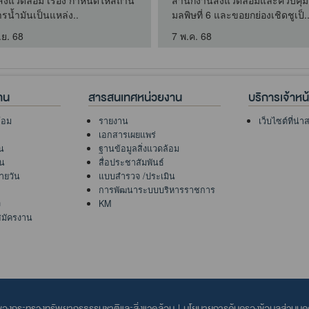
ิ่งแวดล้อม เรื่อง กำหนดให้สถานี
สำนักงานสิ่งแวดล้อมและควบคุม
ารน้ำมันเป็นแหล่ง..
มลพิษที่ 6 และขอยกย่องเชิดชูเป็.
.ย. 68
7 พ.ค. 68
าน
สารสนเทศหน่วยงาน
บริการเจ้าหน้า
้อม
รายงาน
เว็บไซต์ที่น่
เอกสารเผยแพร่
น
ฐานข้อมูลสิ่งแวดล้อม
ัน
สื่อประชาสัมพันธ์
ายวัน
แบบสำรวจ /ประเมิน
การพัฒนาระบบบริหารราชการ
ง
KM
สมัครงาน
ลของกระทรวงทรัพยากรธรรมชาติและสิ่งแวดล้อม
|
นโยบายการคุ้มครองข้อมูลส่วนบุ