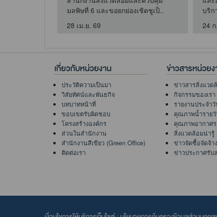
รม จริยธรรม
สำนักงานสิ่งแวดล้อมและควบคุม
และส
. ..
มลพิษที่ 6 และขอยกย่องเชิดชูเป็..
บริก
28 เม.ย. 69
24 ก
เกี่ยวกับหน่วยงาน
ข่าวสารหน่วยง
ประวัติความเป็นมา
ข่าวสารสิ่งแวดล
วิสัยทัศน์และพันธกิจ
กิจกรรมของเรา
บทบาทหน้าที่
รายงานประจำวั
ขอบเขตรับผิดชอบ
คุณภาพน้ำรายว
โครงสร้างองค์กร
คุณภาพอากาศร
ส่วนในสำนักงาน
สิ่งแวดล้อมน่ารู้
สำนักงานสีเขียว (Green Office)
ข่าวจัดซื้อจัดจ้า
ติดต่อเรา
ข่าวประกาศรับ
เงื่อนไขการให้บริการเว็บไซต์ :
นโยบายการคุ้มครองข้อมูลส่วนบุคค