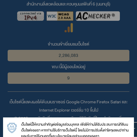
สำนักงานสิ่งแวดล้อมและควบคุมมลพิษที่ 6 (นนทบุรี)
จำนวนเข้าเยี่ยมชมเว็บไซต์
2,286,083
ขณะนี้มีผู้ออนไลน์อยู่
9
เว็บไซต์นี้แสดงผลได้ดีบนเบราเซอร์
Google Chrome
Firefox
Safari
และ
Internet Explorer
เวอร์ชั่น 10 ขึ้นไป
© 2559 สงวนลิขสิทธิ์ตามพระราชบัญญัติลิขสิทธิ์โดย สำนักงานสิ่ง
เว็บไซต์นี้ให้ความสำคัญต่อข้อมูลส่วนบุคคล เพื่อให้ท่านได้รับประสบการณ์ที่ดีบน
แวดล้อมและควบคุมมลพิษที่ 6 (นนทบุรี)
เว็บไซต์ของเรา หากท่านใช้บริการเว็บไซต์นี้ โดยไม่มีการปรับตั้งค่าใดๆแสดงว่าท่าน
47/100 หมู่ 4 ต.ตลาดขวัญ อ.เมือง จ.นนทบุรี 11000
ยอมรับการใช้งานคุกกี้และนโยบายข้อมูลส่วนบุคคลของเรา