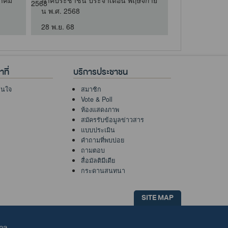
วาคม
ภาคประชาชน ประจำเดือน พฤษจิกาย
ภาคประชาชน 
น พ.ศ. 2568
พ.ศ. 2569
28 พ.ย. 68
31 ก.ค. 69
ที่
บริการประชาชน
าสนใจ
สมาชิก
Vote & Poll
ห้องแสดงภาพ
สมัครรับข้อมูลข่าวสาร
แบบประเมิน
คำถามที่พบบ่อย
ถามตอบ
สื่อมัลติมีเดีย
กระดานสนทนา
SITE MAP
คคล