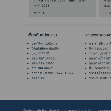
ือน เมษายน
ภาคประชาชน ประจำเดือน มีนาคม
ภาค
พ.ศ. 2569
พ.ศ.
31 มี.ค. 69
30 ม
เกี่ยวกับหน่วยงาน
ข่าวสารหน่วยง
ประวัติความเป็นมา
ข่าวสารสิ่งแวดล
วิสัยทัศน์และพันธกิจ
กิจกรรมของเรา
บทบาทหน้าที่
รายงานประจำวั
ขอบเขตรับผิดชอบ
คุณภาพน้ำรายว
โครงสร้างองค์กร
คุณภาพอากาศร
ส่วนในสำนักงาน
สิ่งแวดล้อมน่ารู้
สำนักงานสีเขียว (Green Office)
ข่าวจัดซื้อจัดจ้า
ติดต่อเรา
ข่าวประกาศรับ
เงื่อนไขการให้บริการเว็บไซต์ :
นโยบายการคุ้มครองข้อมูลส่วนบุคค