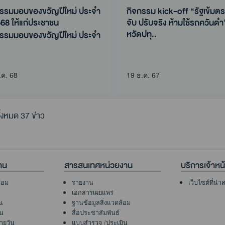
กรรมมอบของขวัญปีใหม่ ประจำ
กิจกรรม kick-off “รัฐเข้มตรวจ
568 ให้แก่ประชาชน
จับ ปรับจริง ห้ามใช้รถควันดำ
หวัดปทุ..
กรรมมอบของขวัญปีใหม่ ประจำ
กิจกรรม kick-off “รัฐเข้มตรวจ
568 ให้แก่ประชาชน
จับ ปรับจริง ห้ามใช้รถควันดำ
หวัดปท..
.ค. 68
19 ธ.ค. 67
้งหมด 37 ข่าว
าน
สารสนเทศหน่วยงาน
บริการเจ้าหน้า
้อม
รายงาน
เว็บไซต์ที่น่
เอกสารเผยแพร่
น
ฐานข้อมูลสิ่งแวดล้อม
ัน
สื่อประชาสัมพันธ์
ายวัน
แบบสำรวจ /ประเมิน