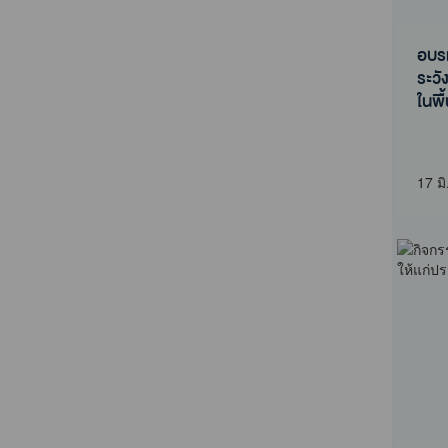
อบร
ระว
ในพื
อบร
ระว
ในพื
17 มิ